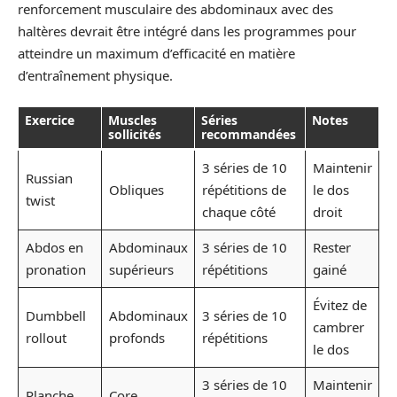
renforcement musculaire des abdominaux avec des
haltères devrait être intégré dans les programmes pour
atteindre un maximum d’efficacité en matière
d’entraînement physique.
Exercice
Muscles
Séries
Notes
sollicités
recommandées
3 séries de 10
Maintenir
Russian
Obliques
répétitions de
le dos
twist
chaque côté
droit
Abdos en
Abdominaux
3 séries de 10
Rester
pronation
supérieurs
répétitions
gainé
Évitez de
Dumbbell
Abdominaux
3 séries de 10
cambrer
rollout
profonds
répétitions
le dos
3 séries de 10
Maintenir
Planche
Core,