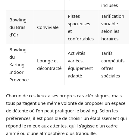
incluses
Pistes
Tarification
Bowling
spacieuses
variable
du Bras
Conviviale
et
selon les
d’Or
confortables
horaires
Bowling
Activités
Tarifs
du
Lounge et
variées,
compétitifs,
Karting
décontracté
équipement
offres
Indoor
adapté
spéciales
Provence
Chacun de ces lieux a ses propres caractéristiques, mais
tous partagent une même volonté de proposer un espace
de détente où l’on peut pratiquer le bowling. Selon les
préférences, il est possible de choisir un établissement qui
répond le mieux aux attentes, qu’il s’agisse d’un cadre
animé ou d’une atmosphère plus tranquille.