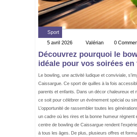
Sport
Category
5 avril 2026
Valérian
0 Commen
5
Valérian
avril
Découvrez pourquoi le bowl
2026
idéale pour vos soirées en 
Le bowling, une activité ludique et conviviale, s’impose comme le choix parfait pour des soirées en famille à
Caissargue. Ce sport de quilles à la fois accessi
parents et enfants. Dans un décor chaleureux et
ce soit pour célébrer un événement spécial ou s
L’opportunité de rassembler toutes les générations
un cadre où les rires et la bonne humeur règnent 
centre de bowling de Caissargue rendent l’expéri
à tous les âges. De plus, plusieurs offres et form