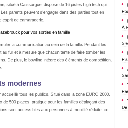
ne
, situé à Caissargue, dispose de 16 pistes high tech qui
Pou
. Les parents peuvent s’engager dans des parties tout en
e esprit de camaraderie.
À R
Hazebrouck pour vos sorties en famille
S’
imuler la communication au sein de la famille. Pendant les
nt au fur et à mesure que chacun tente de faire tomber les
Pis
iens. De plus, le bowling intègre des éléments de compétition,
e.
Sa
nts modernes
Pa
 accueillir tous les publics. Situé dans la zone EURO 2000,
ux de 500 places, pratique pour les familles déplaçant des
De
ations sont accessibles aux personnes à mobilité réduite, ce