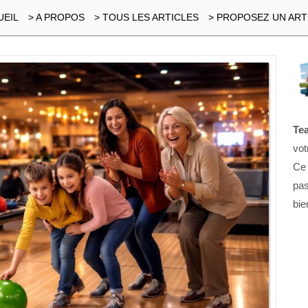
UEIL
> A PROPOS
> TOUS LES ARTICLES
> PROPOSEZ UN ART
Te
vot
Ce
pas
bie