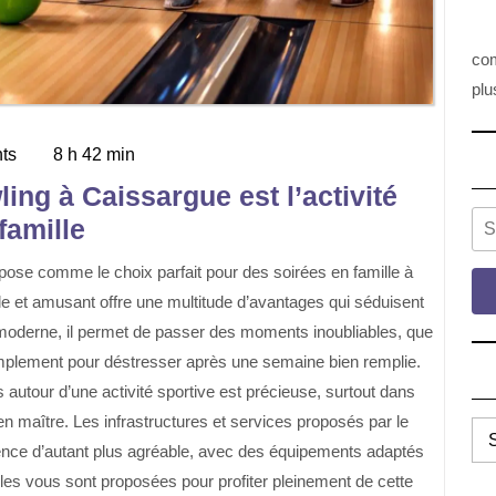
com
plu
ts
8 h 42 min
ing à Caissargue est l’activité
Se
famille
ble et amusant offre une multitude d’avantages qui séduisent
 moderne, il permet de passer des moments inoubliables, que
implement pour déstresser après une semaine bien remplie.
 autour d’une activité sportive est précieuse, surtout dans
en maître. Les infrastructures et services proposés par le
TO
ence d’autant plus agréable, avec des équipements adaptés
LE
ules vous sont proposées pour profiter pleinement de cette
CA