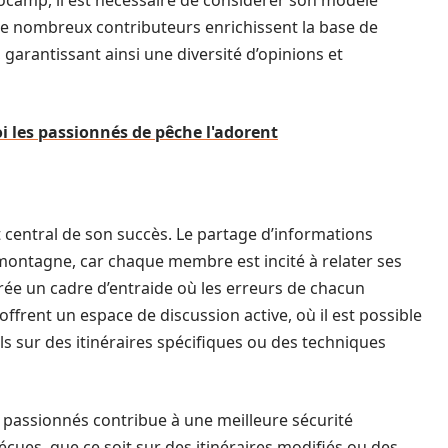
camp, il est nécessaire de considérer son modèle
De nombreux contributeurs enrichissent la base de
garantissant ainsi une diversité d’opinions et
i les passionnés de pêche l'adorent
entral de son succès. Le partage d’informations
 montagne, car chaque membre est incité à relater ses
 crée un cadre d’entraide où les erreurs de chacun
ffrent un espace de discussion active, où il est possible
ls sur des itinéraires spécifiques ou des techniques
e passionnés contribue à une meilleure sécurité
vécues, que ce soit sur des itinéraires modifiés ou des