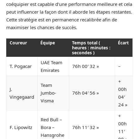
coéquipier est capable d’une performance meilleure et cela
peut influencer la façon dont il aborde les étapes restantes.
Cette stratégie est en permanence recalibrée afin de
maximiser les chances de succès.
Coureur
Équipe
Temps total (
Écart
heures : minutes :
secondes )
UAE Team
T. Pogacar
76h 00′ 32 »
–
Emirates
+
Team
J.
00h
Jumbo-
76h 04′ 56 »
Vingegaard
04′
Visma
24 »
+
Red Bull –
00h
F. Lipowitz
Bora –
76h 11′ 32 »
11′
Hansgrohe
00 »