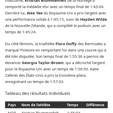
masculine,
Kristian Blummenfelt
de la Norvège a
remporté la médaille d’or avec un temps final de 1:45:04.
Derrière lui,
Alex Yee
du Royaume-Uni a pris l’argent avec
une performance solide à 1:45:15, suivi de
Hayden Wilde
de la Nouvelle-Zélande, qui a complété le podium avec un
temps de 1:45:24.
Du côté féminin, la triathlète
Flora Duffy
des Bermudes a
marqué l’histoire en remportant l’or dans une course qui a
été très disputée. Son temps final de 1:55:36 a permis de
devancer
Georgia Taylor-Brown
, qui a décroché l’argent
pour le Royaume-Uni avec un temps de 1:56:50. Katie
Zaferes des États-Unis a pris la troisième place,
enregistrant un temps de 1:57:03.
Tableau des résultats individuels
Pays
Nom de l’athlète
Temps
Différence
NOR
Kristian Blummenfelt
1:45:04
–