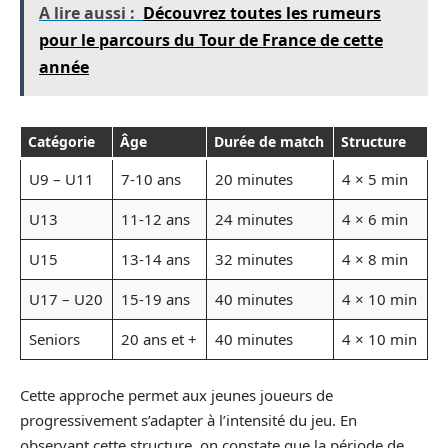
A lire aussi :
Découvrez toutes les rumeurs
pour le parcours du Tour de France de cette
année
Catégorie
Âge
Durée de match
Structure
U9 – U11
7-10 ans
20 minutes
4 × 5 min
U13
11-12 ans
24 minutes
4 × 6 min
U15
13-14 ans
32 minutes
4 × 8 min
U17 – U20
15-19 ans
40 minutes
4 × 10 min
Seniors
20 ans et +
40 minutes
4 × 10 min
Cette approche permet aux jeunes joueurs de
progressivement s’adapter à l’intensité du jeu. En
observant cette structure, on constate que la période de