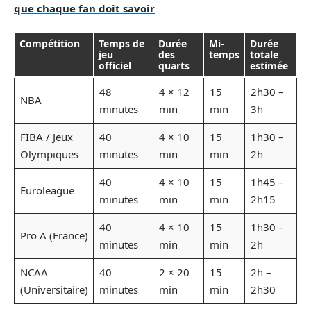
que chaque fan doit savoir
Compétition
Temps de
Durée
Mi-
Durée
jeu
des
temps
totale
officiel
quarts
estimée
48
4 × 12
15
2h30 –
NBA
minutes
min
min
3h
FIBA / Jeux
40
4 × 10
15
1h30 –
Olympiques
minutes
min
min
2h
40
4 × 10
15
1h45 –
Euroleague
minutes
min
min
2h15
40
4 × 10
15
1h30 –
Pro A (France)
minutes
min
min
2h
NCAA
40
2 × 20
15
2h –
(Universitaire)
minutes
min
min
2h30