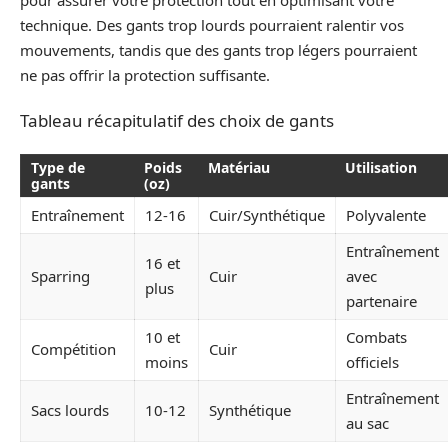
technique. Des gants trop lourds pourraient ralentir vos
mouvements, tandis que des gants trop légers pourraient
ne pas offrir la protection suffisante.
Tableau récapitulatif des choix de gants
Type de
Poids
Matériau
Utilisation
gants
(oz)
Entraînement
12-16
Cuir/Synthétique
Polyvalente
Entraînement
16 et
Sparring
Cuir
avec
plus
partenaire
10 et
Combats
Compétition
Cuir
moins
officiels
Entraînement
Sacs lourds
10-12
Synthétique
au sac