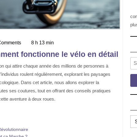
com
plu
Comments
8 h 13 min
an
mment fonctionne le vélo en détail
Se
’individus roulent régulièrement, explorant les paysages
ologique. Dans cet article, nous allons explorer la
tes ses coutures, tout en offrant des conseils pratiques
cette aventure à deux roues.
TO
LE
évolutionnaire
CA
t ça Marche ?