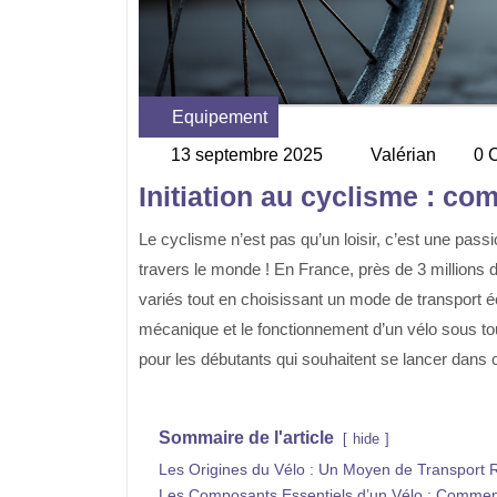
Equipement
Category
13 septembre 2025
Valérian
0 
13
Valéri
septembre
Initiation au cyclisme : co
2025
Le cyclisme n’est pas qu’un loisir, c’est une passion qui attire chaque année des millions de personnes à
travers le monde ! En France, près de 3 millions d
variés tout en choisissant un mode de transport éc
mécanique et le fonctionnement d’un vélo sous tou
pour les débutants qui souhaitent se lancer dans 
Sommaire de l'article
hide
Les Origines du Vélo : Un Moyen de Transport R
Les Composants Essentiels d’un Vélo : Commen