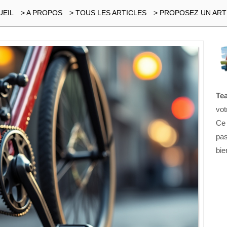
UEIL
> A PROPOS
> TOUS LES ARTICLES
> PROPOSEZ UN ART
Te
vot
Ce
pas
bie