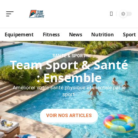
Equipement
Fitness
News
Nutrition
Sport
SANTÉ & SPORT
Team Sport & Santé
: Ensemble
Améliorer votre santé physique et mentale par le
sport.
VOIR NOS ARTICLES