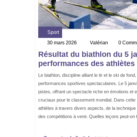
Sport
Category
30 mars 2026
Valérian
0 Comm
30
Valérian
mars
Résultat du biathlon du 5 j
2026
performances des athlètes
Le biathlon, discipline alliant le tir et le ski de fond, réunit les amateurs de sports d’hiver avides de
performances sportives spectaculaires. Le 5 janvi
pistes, offrant un spectacle riche en émotions et
cruciaux pour le classement mondial. Dans cette
athlètes à travers divers aspects, de la technique 
des compétitions à venir. Quelles leçons peut-on ti