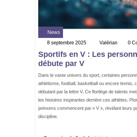
News
Category
8 septembre 2025
Valérian
0 C
8
Valérian
septembre
Sportifs en V : Les personn
2025
débute par V
Dans le vaste univers du sport, certaines personnalités se distinguent particulièrement. Que ce soit en
athlétisme, football, basketball ou encore tennis
débutant par la lettre V. Ce florilège de talents 
les histoires inspirantes derrière ces athlètes. Pl
prénoms commencent par « V », révélant leurs parco
discipline.