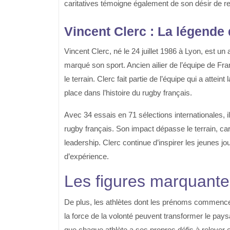
caritatives témoigne également de son désir de 
Vincent Clerc : La légende
Vincent Clerc, né le 24 juillet 1986 à Lyon, est u
marqué son sport. Ancien ailier de l’équipe de Fran
le terrain. Clerc fait partie de l’équipe qui a attei
place dans l’histoire du rugby français.
Avec 34 essais en 71 sélections internationales, il
rugby français. Son impact dépasse le terrain, car
leadership. Clerc continue d’inspirer les jeunes j
d’expérience.
Les figures marquant
De plus, les athlètes dont les prénoms commence
la force de la volonté peuvent transformer le pays
que chaque athlète a ses propres défis à relever et