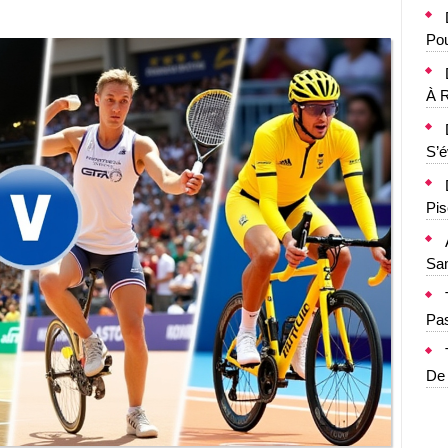
Pou
À R
S’
Pis
Sa
Pa
De