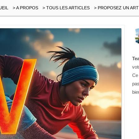
UEIL
> A PROPOS
> TOUS LES ARTICLES
> PROPOSEZ UN ART
Te
vot
Ce
pas
bie