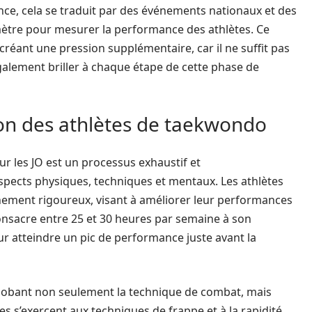
ance, cela se traduit par des événements nationaux et des
mètre pour mesurer la performance des athlètes. Ce
ant une pression supplémentaire, car il ne suffit pas
également briller à chaque étape de cette phase de
on des athlètes de taekwondo
r les JO est un processus exhaustif et
pects physiques, techniques et mentaux. Les athlètes
nement rigoureux, visant à améliorer leur performances
onsacre entre 25 et 30 heures par semaine à son
 atteindre un pic de performance juste avant la
globant non seulement la technique de combat, mais
s s’exercent aux techniques de frappe et à la rapidité