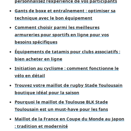
personnalisez l’expérience de vos participants
Gants de boxe et entraînement : optimiser sa
technique avec le bon équipement
Comment choisir parmi les meilleures
armureries pour sportifs en ligne pour vos
besoins spécifiques
Équipements de tatamis pour clubs associatifs :
bien acheter en ligne
Initiation au cyclisme : comment fonctionne le
vélo en détail
Trouvez votre maillot de rugby Stade Toulousain
boutique idéal pour la saison
Pourquoi le maillot de Toulouse BLK Stade
Toulousain est un must-have pour les fans
Maillot de la France en Coupe du Monde au Japon
: tradition et modernité