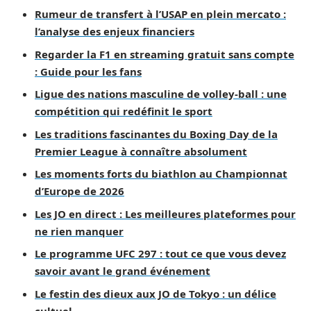
Rumeur de transfert à l’USAP en plein mercato :
l’analyse des enjeux financiers
Regarder la F1 en streaming gratuit sans compte
: Guide pour les fans
Ligue des nations masculine de volley-ball : une
compétition qui redéfinit le sport
Les traditions fascinantes du Boxing Day de la
Premier League à connaître absolument
Les moments forts du biathlon au Championnat
d’Europe de 2026
Les JO en direct : Les meilleures plateformes pour
ne rien manquer
Le programme UFC 297 : tout ce que vous devez
savoir avant le grand événement
Le festin des dieux aux JO de Tokyo : un délice
cultuel