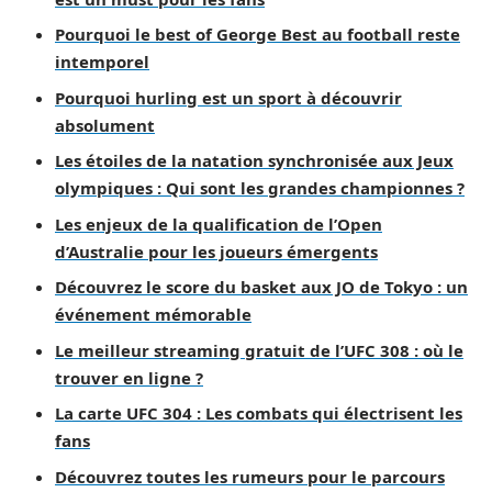
Pourquoi le best of George Best au football reste
intemporel
Pourquoi hurling est un sport à découvrir
absolument
Les étoiles de la natation synchronisée aux Jeux
olympiques : Qui sont les grandes championnes ?
Les enjeux de la qualification de l’Open
d’Australie pour les joueurs émergents
Découvrez le score du basket aux JO de Tokyo : un
événement mémorable
Le meilleur streaming gratuit de l’UFC 308 : où le
trouver en ligne ?
La carte UFC 304 : Les combats qui électrisent les
fans
Découvrez toutes les rumeurs pour le parcours