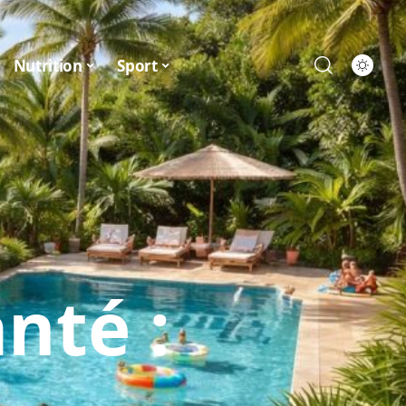
Nutrition
Sport
nté :