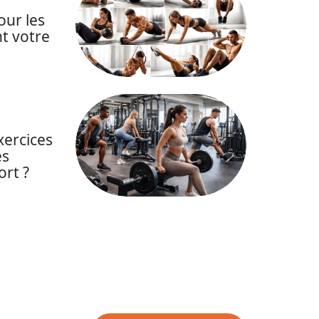
our les
t votre
xercices
es
ort ?