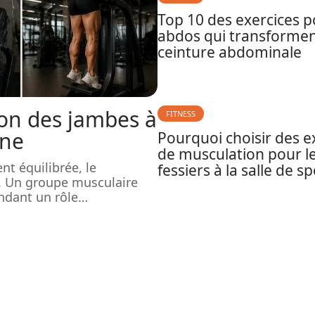
Top 10 des exercices p
abdos qui transformen
ceinture abdominale
ion des jambes à
FITNESS
ine
Pourquoi choisir des e
de musculation pour l
nt équilibrée, le
fessiers à la salle de sp
. Un groupe musculaire
ndant un rôle
…