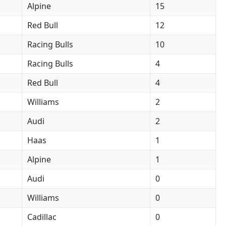
Alpine
15
Red Bull
12
Racing Bulls
10
Racing Bulls
4
Red Bull
4
Williams
2
Audi
2
Haas
1
Alpine
1
Audi
0
Williams
0
Cadillac
0