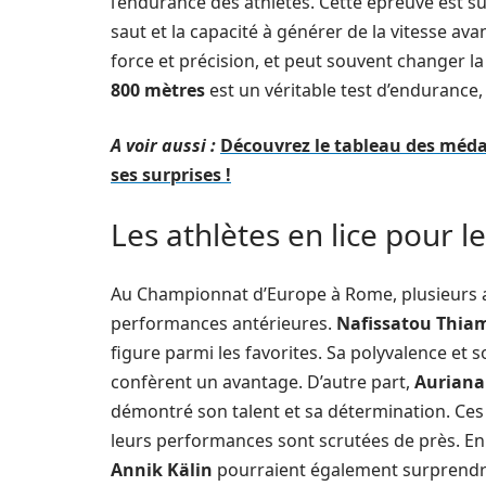
l’endurance des athlètes. Cette épreuve est su
saut et la capacité à générer de la vitesse avan
force et précision, et peut souvent changer la
800 mètres
est un véritable test d’endurance,
A voir aussi :
Découvrez le tableau des méda
ses surprises !
Les athlètes en lice pour 
Au Championnat d’Europe à Rome, plusieurs at
performances antérieures.
Nafissatou Thia
figure parmi les favorites. Sa polyvalence et
confèrent un avantage. D’autre part,
Auriana
démontré son talent et sa détermination. Ces de
leurs performances sont scrutées de près. E
Annik Kälin
pourraient également surprendre