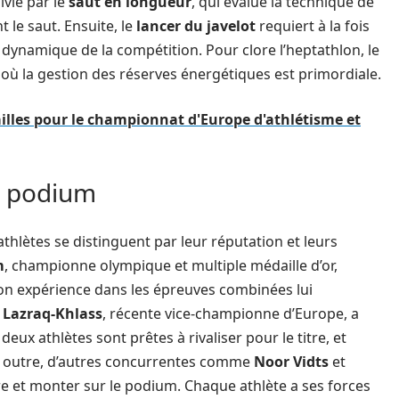
ivie par le
saut en longueur
, qui évalue la technique de
t le saut. Ensuite, le
lancer du javelot
requiert à la fois
 dynamique de la compétition. Pour clore l’heptathlon, le
 où la gestion des réserves énergétiques est primordiale.
illes pour le championnat d'Europe d'athlétisme et
le podium
hlètes se distinguent par leur réputation et leurs
m
, championne olympique et multiple médaille d’or,
 son expérience dans les épreuves combinées lui
 Lazraq-Khlass
, récente vice-championne d’Europe, a
ux athlètes sont prêtes à rivaliser pour le titre, et
n outre, d’autres concurrentes comme
Noor Vidts
et
 et monter sur le podium. Chaque athlète a ses forces