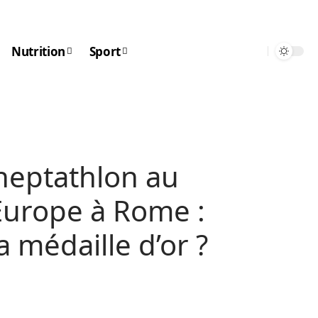
Nutrition
Sport
heptathlon au
urope à Rome :
 médaille d’or ?