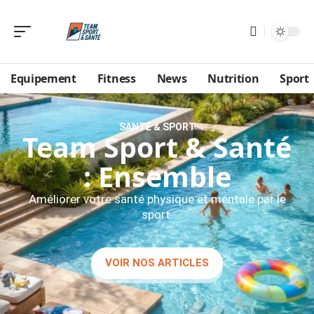
Equipement
Fitness
News
Nutrition
Sport
SANTÉ & SPORT
Team Sport & Santé
: Ensemble
Améliorer votre santé physique et mentale par le
sport.
VOIR NOS ARTICLES