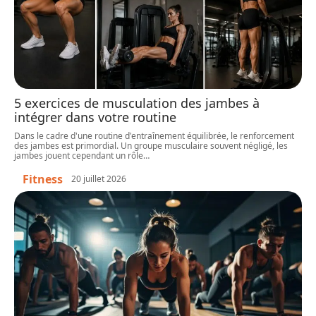
5 exercices de musculation des jambes à
intégrer dans votre routine
Dans le cadre d'une routine d'entraînement équilibrée, le renforcement
des jambes est primordial. Un groupe musculaire souvent négligé, les
jambes jouent cependant un rôle
…
Fitness
20 juillet 2026