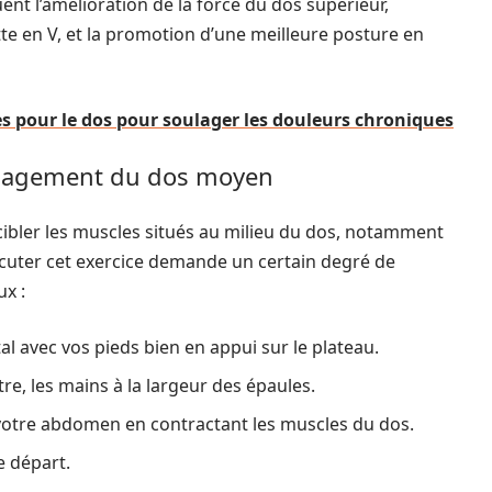
uent l’amélioration de la force du dos supérieur,
te en V, et la promotion d’une meilleure posture en
es pour le dos pour soulager les douleurs chroniques
 engagement du dos moyen
r cibler les muscles situés au milieu du dos, notamment
écuter cet exercice demande un certain degré de
x :
l avec vos pieds bien en appui sur le plateau.
re, les mains à la largeur des épaules.
s votre abdomen en contractant les muscles du dos.
e départ.