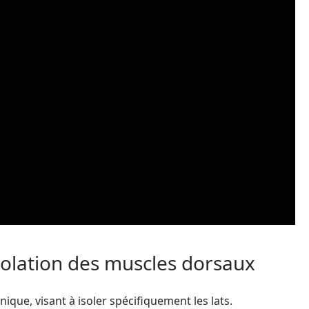
 isolation des muscles dorsaux
nique, visant à isoler spécifiquement les lats.