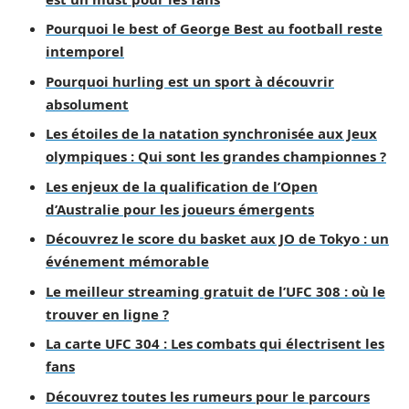
Pourquoi le best of George Best au football reste
intemporel
Pourquoi hurling est un sport à découvrir
absolument
Les étoiles de la natation synchronisée aux Jeux
olympiques : Qui sont les grandes championnes ?
Les enjeux de la qualification de l’Open
d’Australie pour les joueurs émergents
Découvrez le score du basket aux JO de Tokyo : un
événement mémorable
Le meilleur streaming gratuit de l’UFC 308 : où le
trouver en ligne ?
La carte UFC 304 : Les combats qui électrisent les
fans
Découvrez toutes les rumeurs pour le parcours