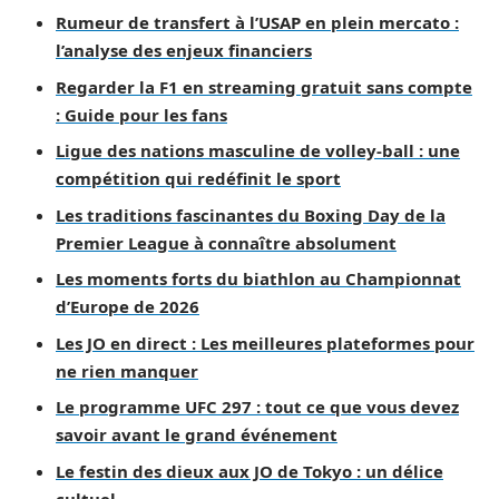
Rumeur de transfert à l’USAP en plein mercato :
l’analyse des enjeux financiers
Regarder la F1 en streaming gratuit sans compte
: Guide pour les fans
Ligue des nations masculine de volley-ball : une
compétition qui redéfinit le sport
Les traditions fascinantes du Boxing Day de la
Premier League à connaître absolument
Les moments forts du biathlon au Championnat
d’Europe de 2026
Les JO en direct : Les meilleures plateformes pour
ne rien manquer
Le programme UFC 297 : tout ce que vous devez
savoir avant le grand événement
Le festin des dieux aux JO de Tokyo : un délice
cultuel