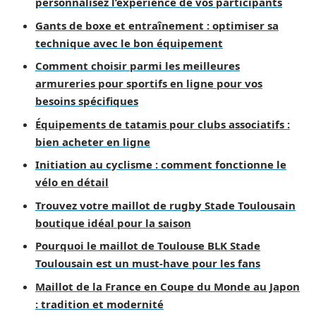
personnalisez l’expérience de vos participants
Gants de boxe et entraînement : optimiser sa
technique avec le bon équipement
Comment choisir parmi les meilleures
armureries pour sportifs en ligne pour vos
besoins spécifiques
Équipements de tatamis pour clubs associatifs :
bien acheter en ligne
Initiation au cyclisme : comment fonctionne le
vélo en détail
Trouvez votre maillot de rugby Stade Toulousain
boutique idéal pour la saison
Pourquoi le maillot de Toulouse BLK Stade
Toulousain est un must-have pour les fans
Maillot de la France en Coupe du Monde au Japon
: tradition et modernité