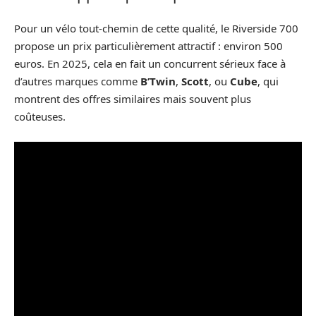
Pour un vélo tout-chemin de cette qualité, le Riverside 700
propose un prix particulièrement attractif : environ 500
euros. En 2025, cela en fait un concurrent sérieux face à
d’autres marques comme
B’Twin
,
Scott
, ou
Cube
, qui
montrent des offres similaires mais souvent plus
coûteuses.