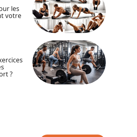
our les
t votre
xercices
es
ort ?