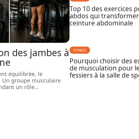
Top 10 des exercices p
abdos qui transformen
ceinture abdominale
ion des jambes à
FITNESS
ine
Pourquoi choisir des e
de musculation pour l
nt équilibrée, le
fessiers à la salle de sp
. Un groupe musculaire
ndant un rôle
…