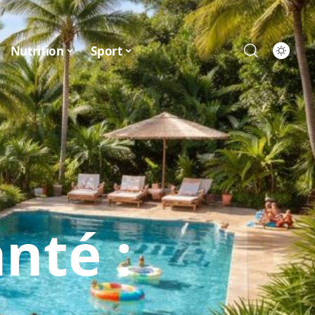
Nutrition
Sport
nté :