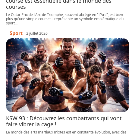
course est essentielle dans le monde des
courses
Le Qatar Prix de l'Arc de Triomphe, souvent abrégé en "L'Arc", est bien
plus qu'une simple course; il représente un symbole emblématique du
sport
…
Sport
2 juillet 2026
KSW 93 : Découvrez les combattants qui vont
faire vibrer la cage !
Le monde des arts martiaux mixtes est en constante évolution, avec des