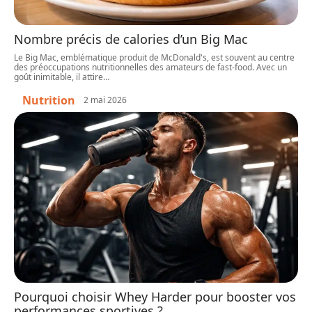
Nombre précis de calories d’un Big Mac
Le Big Mac, emblématique produit de McDonald's, est souvent au centre
des préoccupations nutritionnelles des amateurs de fast-food. Avec un
goût inimitable, il attire
…
Nutrition
2 mai 2026
Pourquoi choisir Whey Harder pour booster vos
performances sportives ?