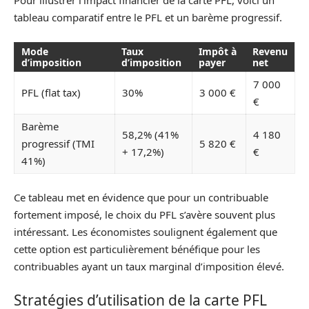
Pour illustrer l’impact financier de la carte PFL, voici un
tableau comparatif entre le PFL et un barème progressif.
Mode
Taux
Impôt à
Revenu
d’imposition
d’imposition
payer
net
7 000
PFL (flat tax)
30%
3 000 €
€
Barème
58,2% (41%
4 180
progressif (TMI
5 820 €
+ 17,2%)
€
41%)
Ce tableau met en évidence que pour un contribuable
fortement imposé, le choix du PFL s’avère souvent plus
intéressant. Les économistes soulignent également que
cette option est particulièrement bénéfique pour les
contribuables ayant un taux marginal d’imposition élevé.
Stratégies d’utilisation de la carte PFL