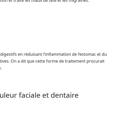
tion et traite les maux de tête et les migraines.
digestifs en réduisant l’inflammation de l’estomac et du
tives. On a dit que cette forme de traitement procurait
.
eur faciale et dentaire