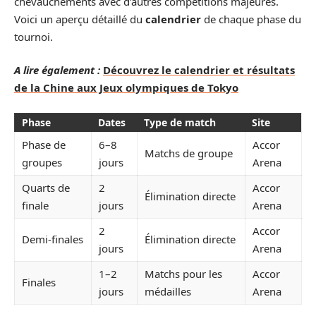
chevauchements avec d’autres compétitions majeures.
Voici un aperçu détaillé du
calendrier
de chaque phase du
tournoi.
A lire également :
Découvrez le calendrier et résultats
de la Chine aux Jeux olympiques de Tokyo
Phase
Dates
Type de match
Site
Phase de
6–8
Accor
Matchs de groupe
groupes
jours
Arena
Quarts de
2
Accor
Élimination directe
finale
jours
Arena
2
Accor
Demi-finales
Élimination directe
jours
Arena
1–2
Matchs pour les
Accor
Finales
jours
médailles
Arena