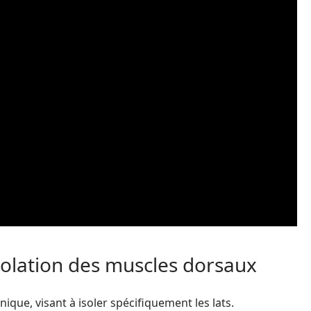
 isolation des muscles dorsaux
nique, visant à isoler spécifiquement les lats.