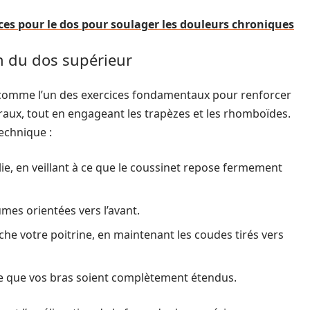
ices pour le dos pour soulager les douleurs chroniques
on du dos supérieur
é comme l’un des exercices fondamentaux pour renforcer
téraux, tout en engageant les trapèzes et les rhomboïdes.
echnique :
ie, en veillant à ce que le coussinet repose fermement
umes orientées vers l’avant.
ouche votre poitrine, en maintenant les coudes tirés vers
 ce que vos bras soient complètement étendus.