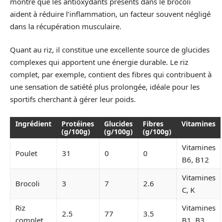
montré que les antioxydants présents dans le brocoli
aident à réduire l’inflammation, un facteur souvent négligé
dans la récupération musculaire.
Quant au riz, il constitue une excellente source de glucides
complexes qui apportent une énergie durable. Le riz
complet, par exemple, contient des fibres qui contribuent à
une sensation de satiété plus prolongée, idéale pour les
sportifs cherchant à gérer leur poids.
Ingrédient
Protéines
Glucides
Fibres
Vitamines
(g/100g)
(g/100g)
(g/100g)
Vitamines
Poulet
31
0
0
B6, B12
Vitamines
Brocoli
3
7
2.6
C, K
Riz
Vitamines
2.5
77
3.5
complet
B1, B3