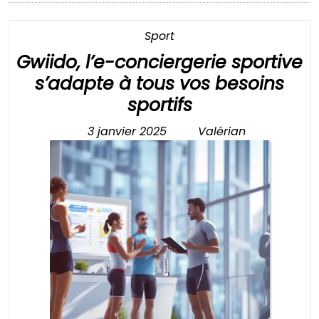
Category
Sport
Gwiido, l’e-conciergerie sportive
s’adapte à tous vos besoins
Gwiido,
sportifs
l’e-
3 janvier 2025
Valérian
3
Valérian
conciergerie
janvier
sportive
2025
s’adapte
à
tous
vos
besoins
sportifs