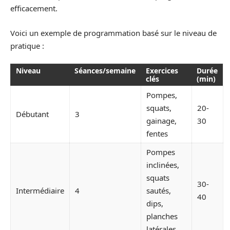
efficacement.
Voici un exemple de programmation basé sur le niveau de
pratique :
Niveau
Séances/semaine
Exercices
Durée
clés
(min)
Pompes,
squats,
20-
Débutant
3
gainage,
30
fentes
Pompes
inclinées,
squats
30-
Intermédiaire
4
sautés,
40
dips,
planches
latérales