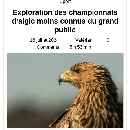
Category
Sport
Exploration des championnats
d’aigle moins connus du grand
Exploration
public
des
16 juillet 2024
Valérian
0
16
Valérian
championnats
Comments
5 h 53 min
juillet
d’aigle
2024
moins
connus
du
grand
public