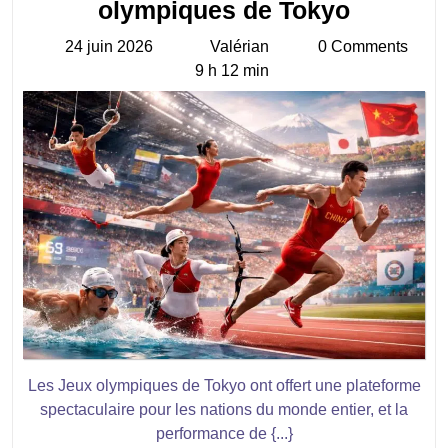
Découvr
olympiques de Tokyo
le
24 juin 2026
Valérian
0 Comments
24
Valérian
calendri
9 h 12 min
juin
et
2026
résultat
de
la
Chine
aux
Jeux
olympiq
de
Tokyo
Les Jeux olympiques de Tokyo ont offert une plateforme
spectaculaire pour les nations du monde entier, et la
performance de {...}