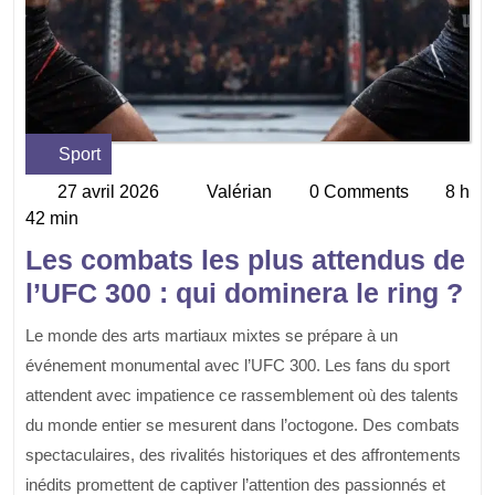
Sport
Category
27 avril 2026
Valérian
0 Comments
8 h
27
Valérian
42 min
avril
2026
Les combats les plus attendus de
l’UFC 300 : qui dominera le ring ?
Le monde des arts martiaux mixtes se prépare à un
événement monumental avec l’UFC 300. Les fans du sport
attendent avec impatience ce rassemblement où des talents
du monde entier se mesurent dans l’octogone. Des combats
spectaculaires, des rivalités historiques et des affrontements
inédits promettent de captiver l’attention des passionnés et