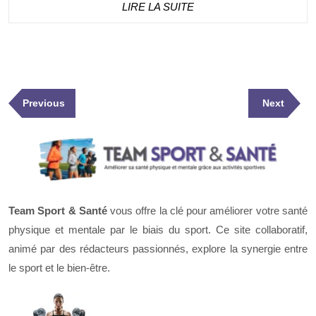
LIRE
LIRE LA SUITE
LA
SUITE
Navigation
Previous
Next
Previous
Next
de
Post
Post
l’article
Team Sport & Santé
vous offre la clé pour améliorer votre santé
physique et mentale par le biais du sport. Ce site collaboratif,
animé par des rédacteurs passionnés, explore la synergie entre
le sport et le bien-être.