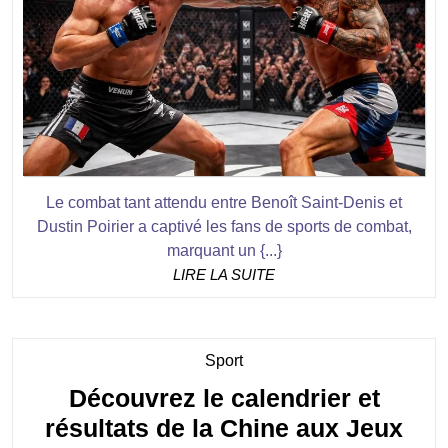
Poirier
captive
les
passionn
de
sports
de
Le combat tant attendu entre Benoît Saint-Denis et
combat
Dustin Poirier a captivé les fans de sports de combat,
marquant un {...}
LIRE
LIRE LA SUITE
LA
SUITE
Category
Sport
Découvrez le calendrier et
résultats de la Chine aux Jeux