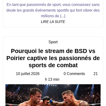
En tant que passionnés de sport, vous connaissez sans
doute les grands événements sportifs qui font vibrer des
millions de {...}
LIRE
LIRE LA SUITE
LA
SUITE
Category
Sport
Pourquoi le stream de BSD vs
Poirier captive les passionnés de
Pourquoi
sports de combat
le
10 juillet 2026
0 Comments
21
10
stream
h 13 min
juillet
de
2026
BSD
vs