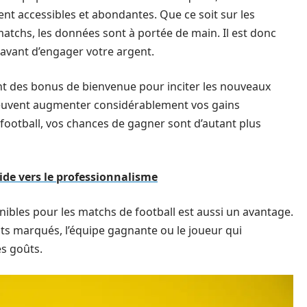
ent accessibles et abondantes. Que ce soit sur les
matchs, les données sont à portée de main. Il est donc
 avant d’engager votre argent.
nt des bonus de bienvenue pour inciter les nouveaux
s peuvent augmenter considérablement vos gains
 football, vos chances de gagner sont d’autant plus
uide vers le professionnalisme
ponibles pour les matchs de football est aussi un avantage.
uts marqués, l’équipe gagnante ou le joueur qui
es goûts.