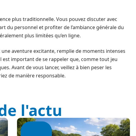
ience plus traditionnelle. Vous pouvez discuter avec
part du personnel et profiter de l’ambiance générale du
éralement plus limitées qu’en ligne.
st une aventure excitante, remplie de moments intenses
 il est important de se rappeler que, comme tout jeu
ques. Avant de vous lancer, veillez à bien peser les
ariez de manière responsable.
de l'actu