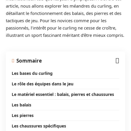
article, nous allons explorer les méandres du curling, en
détaillant le fonctionnement des balais, des pierres et des
tactiques de jeu. Pour les novices comme pour les
passionnés, l’intérêt pour le curling ne cesse de croître,
illustrant un sport fascinant méritant d’être mieux compris.
Sommaire
Les bases du curling
Le rôle des équipes dans le jeu
Le matériel essentiel : balais, pierres et chaussures
Les balais
Les pierres
Les chaussures spécifiques