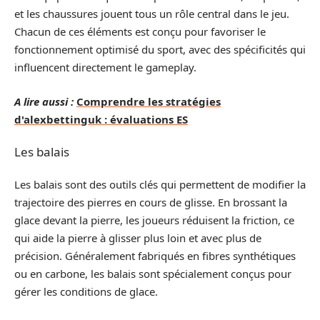
et les chaussures jouent tous un rôle central dans le jeu.
Chacun de ces éléments est conçu pour favoriser le
fonctionnement optimisé du sport, avec des spécificités qui
influencent directement le gameplay.
A lire aussi :
Comprendre les stratégies
d'alexbettinguk : évaluations ES
Les balais
Les balais sont des outils clés qui permettent de modifier la
trajectoire des pierres en cours de glisse. En brossant la
glace devant la pierre, les joueurs réduisent la friction, ce
qui aide la pierre à glisser plus loin et avec plus de
précision. Généralement fabriqués en fibres synthétiques
ou en carbone, les balais sont spécialement conçus pour
gérer les conditions de glace.