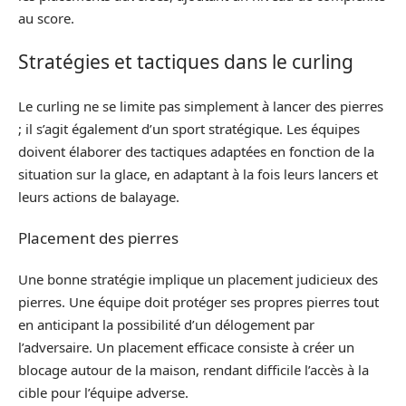
au score.
Stratégies et tactiques dans le curling
Le curling ne se limite pas simplement à lancer des pierres
; il s’agit également d’un sport stratégique. Les équipes
doivent élaborer des tactiques adaptées en fonction de la
situation sur la glace, en adaptant à la fois leurs lancers et
leurs actions de balayage.
Placement des pierres
Une bonne stratégie implique un placement judicieux des
pierres. Une équipe doit protéger ses propres pierres tout
en anticipant la possibilité d’un délogement par
l’adversaire. Un placement efficace consiste à créer un
blocage autour de la maison, rendant difficile l’accès à la
cible pour l’équipe adverse.