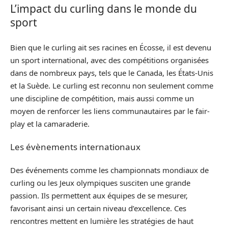
L’impact du curling dans le monde du
sport
Bien que le curling ait ses racines en Écosse, il est devenu
un sport international, avec des compétitions organisées
dans de nombreux pays, tels que le Canada, les États-Unis
et la Suède. Le curling est reconnu non seulement comme
une discipline de compétition, mais aussi comme un
moyen de renforcer les liens communautaires par le fair-
play et la camaraderie.
Les évènements internationaux
Des événements comme les championnats mondiaux de
curling ou les Jeux olympiques susciten une grande
passion. Ils permettent aux équipes de se mesurer,
favorisant ainsi un certain niveau d’excellence. Ces
rencontres mettent en lumière les stratégies de haut