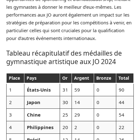
les gymnastes à donner le meilleur d’eux-mêmes. Les
performances aux JO auront également un impact sur les
stratégies de préparation pour les compétitions à venir, en
particulier celles qui sont cruciales pour la qualification
pour d’autres événements internationaux.
Tableau récapitulatif des médailles de
gymnastique artistique aux JO 2024
Place
Pays
Or
Argent
Bronze
Total
1
États-Unis
31
59
0
90
2
Japon
30
14
0
44
3
Chine
25
29
0
54
4
Philippines
20
2
0
22
5
Brésil
12
14
0
26