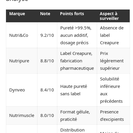
Marque
Note
Points forts
Aspect à
surveiller
Pureté >99.5%,
Absence de
Nutri&Co
9.2/10
aucun additif,
label
dosage précis
Creapure
Label Creapure,
Prix
Nutripure
8.8/10
fabrication
légèrement
pharmaceutique
supérieur
Solubilité
Haute pureté
inférieure
Dynveo
8.4/10
sans label
aux
précédents
Format gélule,
Presence
Nutrimuscle
8.0/10
praticité
d’excipients
Distribution