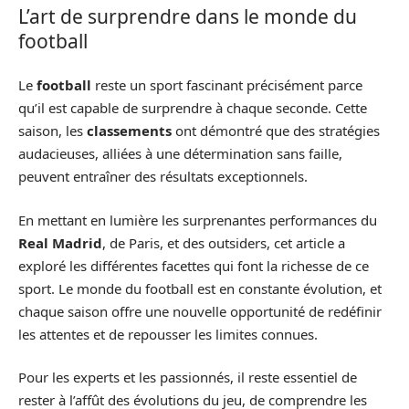
L’art de surprendre dans le monde du
football
Le
football
reste un sport fascinant précisément parce
qu’il est capable de surprendre à chaque seconde. Cette
saison, les
classements
ont démontré que des stratégies
audacieuses, alliées à une détermination sans faille,
peuvent entraîner des résultats exceptionnels.
En mettant en lumière les surprenantes performances du
Real Madrid
, de Paris, et des outsiders, cet article a
exploré les différentes facettes qui font la richesse de ce
sport. Le monde du football est en constante évolution, et
chaque saison offre une nouvelle opportunité de redéfinir
les attentes et de repousser les limites connues.
Pour les experts et les passionnés, il reste essentiel de
rester à l’affût des évolutions du jeu, de comprendre les