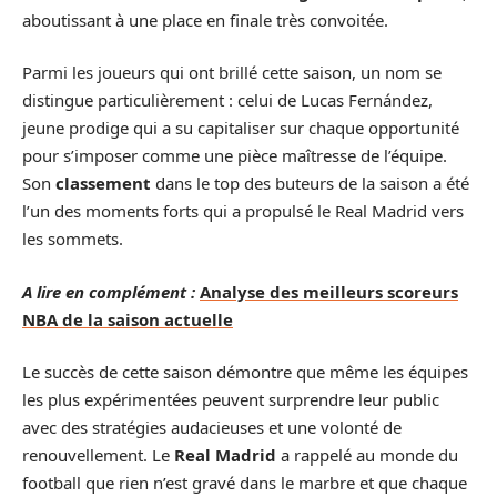
aboutissant à une place en finale très convoitée.
Parmi les joueurs qui ont brillé cette saison, un nom se
distingue particulièrement : celui de Lucas Fernández,
jeune prodige qui a su capitaliser sur chaque opportunité
pour s’imposer comme une pièce maîtresse de l’équipe.
Son
classement
dans le top des buteurs de la saison a été
l’un des moments forts qui a propulsé le Real Madrid vers
les sommets.
A lire en complément :
Analyse des meilleurs scoreurs
NBA de la saison actuelle
Le succès de cette saison démontre que même les équipes
les plus expérimentées peuvent surprendre leur public
avec des stratégies audacieuses et une volonté de
renouvellement. Le
Real Madrid
a rappelé au monde du
football que rien n’est gravé dans le marbre et que chaque