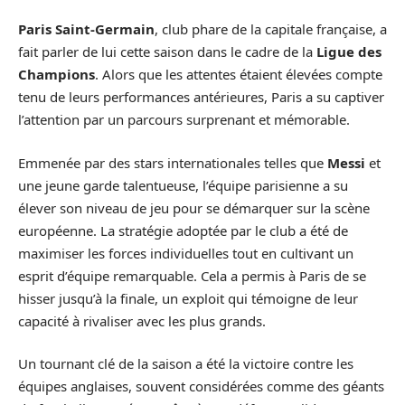
Paris Saint-Germain
, club phare de la capitale française, a
fait parler de lui cette saison dans le cadre de la
Ligue des
Champions
. Alors que les attentes étaient élevées compte
tenu de leurs performances antérieures, Paris a su captiver
l’attention par un parcours surprenant et mémorable.
Emmenée par des stars internationales telles que
Messi
et
une jeune garde talentueuse, l’équipe parisienne a su
élever son niveau de jeu pour se démarquer sur la scène
européenne. La stratégie adoptée par le club a été de
maximiser les forces individuelles tout en cultivant un
esprit d’équipe remarquable. Cela a permis à Paris de se
hisser jusqu’à la finale, un exploit qui témoigne de leur
capacité à rivaliser avec les plus grands.
Un tournant clé de la saison a été la victoire contre les
équipes anglaises, souvent considérées comme des géants