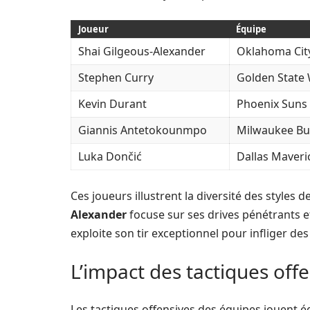
Joueur
Équipe
Shai Gilgeous-Alexander
Oklahoma Cit
Stephen Curry
Golden State 
Kevin Durant
Phoenix Suns
Giannis Antetokounmpo
Milwaukee Bu
Luka Dončić
Dallas Maveri
Ces joueurs illustrent la diversité des styles
Alexander
focuse sur ses drives pénétrants e
exploite son tir exceptionnel pour infliger des
L’impact des tactiques off
Les tactiques offensives des équipes jouent 