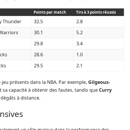
Points par match
Tirs à 3 points réussis
y Thunder
32.5
2.8
Warriors
30.1
5.2
29.8
3.4
cks
28.6
1.0
cks
29.5
2.1
 de jeu présents dans la NBA. Par exemple,
Gilgeous-
t sa capacité à obtenir des fautes, tandis que
Curry
 dégâts à distance.
ensives
également un rôle majeur dans la performance des