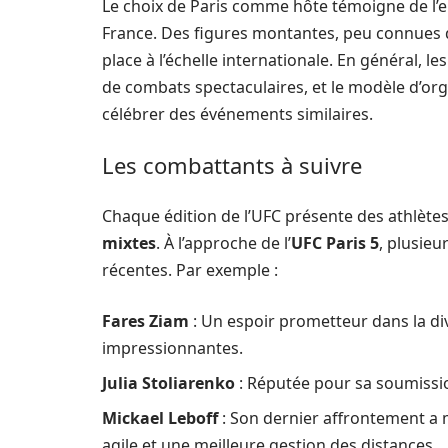
Le choix de Paris comme hôte témoigne de l’
France. Des figures montantes, peu connues d
place à l’échelle internationale. En général, 
de combats spectaculaires, et le modèle d’orga
célébrer des événements similaires.
Les combattants à suivre
Chaque édition de l’UFC présente des athlèt
mixtes
. À l’approche de l’
UFC Paris 5
, plusie
récentes. Par exemple :
Fares Ziam
: Un espoir prometteur dans la di
impressionnantes.
Julia Stoliarenko
: Réputée pour sa soumissio
Mickael Leboff
: Son dernier affrontement a 
agile et une meilleure gestion des distances.