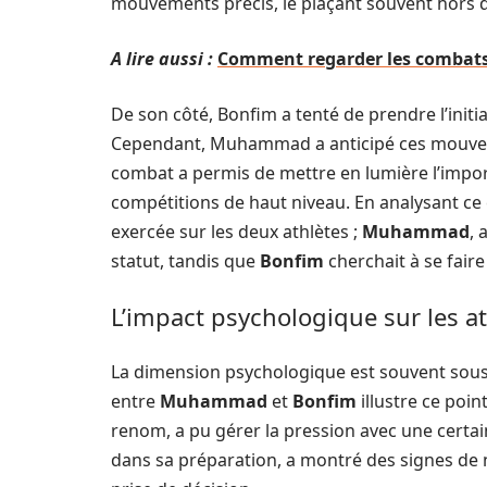
mouvements précis, le plaçant souvent hors d
A lire aussi :
Comment regarder les combats 
De son côté, Bonfim a tenté de prendre l’init
Cependant, Muhammad a anticipé ces mouveme
combat a permis de mettre en lumière l’import
compétitions de haut niveau. En analysant ce 
exercée sur les deux athlètes ;
Muhammad
, 
statut, tandis que
Bonfim
cherchait à se faire
L’impact psychologique sur les a
La dimension psychologique est souvent sou
entre
Muhammad
et
Bonfim
illustre ce poi
renom, a pu gérer la pression avec une certa
dans sa préparation, a montré des signes de n