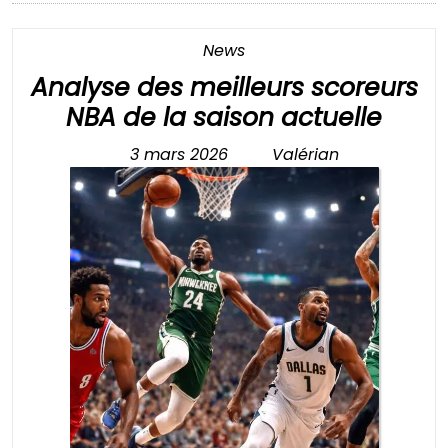
Category
News
Analyse des meilleurs scoreurs
Anal
NBA de la saison actuelle
des
3 mars 2026
Valérian
3
Valérian
meill
mars
score
2026
NBA
de
la
sais
actue