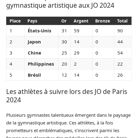
gymnastique artistique aux JO 2024
Place
Pays
Or
Argent
Bronze
Total
1
États-Unis
31
59
0
90
2
Japon
30
14
0
44
3
Chine
25
29
0
54
4
Philippines
20
2
0
22
5
Brésil
12
14
0
26
Les athlètes à suivre lors des JO de Paris
2024
Plusieurs gymnastes talentueux émergent dans le paysage
de la gymnastique artistique. Ces athlètes, à la fois
prometteurs et emblématiques, s’inscrivent parmi les
favoris pour décrocher des médailles lors des JO de Paris