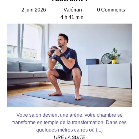
minimaliste
2 juin 2026
Valérian
0 Comments
2
Valérian
à
4 h 41 min
juin
domicile
2026
:
transformez
votre
espace
restreint
!
Votre salon devient une arène, votre chambre se
transforme en temple de la transformation. Dans ces
quelques mètres carrés où {...}
LIRE
LIRE LA SUITE