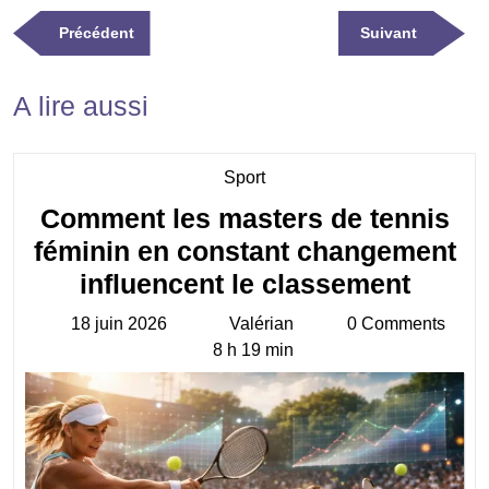
Navigation
Previous
Next
Précédent
Suivant
de
Post
Post
l’article
A lire aussi
Category
Sport
Comment les masters de tennis
féminin en constant changement
Comm
influencent le classement
les
18 juin 2026
Valérian
0 Comments
18
Valérian
maste
8 h 19 min
juin
de
2026
tennis
fémin
en