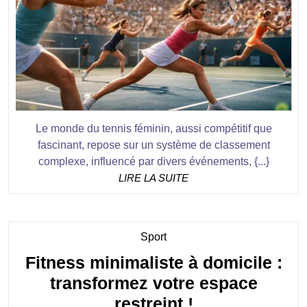
const
chang
influe
le
class
Le monde du tennis féminin, aussi compétitif que
fascinant, repose sur un système de classement
complexe, influencé par divers événements, {...}
LIRE
LIRE LA SUITE
LA
SUITE
Category
Sport
Fitness minimaliste à domicile :
transformez votre espace
Fitness
restreint !