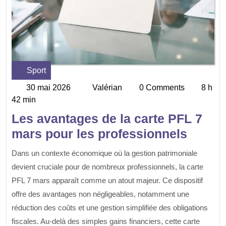
Sport
Category
30 mai 2026
Valérian
0 Comments
8 h
30
Valérian
42 min
mai
2026
Les avantages de la carte PFL 7
mars pour les professionnels
Dans un contexte économique où la gestion patrimoniale
devient cruciale pour de nombreux professionnels, la carte
PFL 7 mars apparaît comme un atout majeur. Ce dispositif
offre des avantages non négligeables, notamment une
réduction des coûts et une gestion simplifiée des obligations
fiscales. Au-delà des simples gains financiers, cette carte