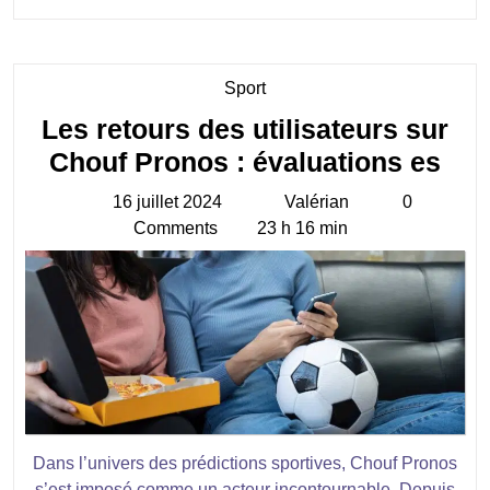
LA
SUITE
Category
Sport
Les retours des utilisateurs sur
Les
Chouf Pronos : évaluations es
ret
16 juillet 2024
Valérian
0
16
Valérian
des
Comments
23 h 16 min
juillet
util
2024
sur
Cho
Pro
:
éva
es
Dans l’univers des prédictions sportives, Chouf Pronos
s’est imposé comme un acteur incontournable. Depuis