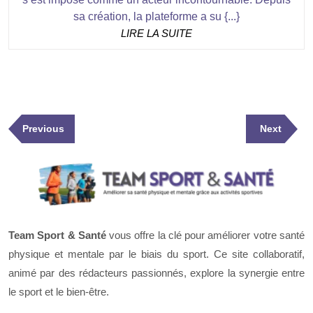
sa création, la plateforme a su {...}
LIRE
LIRE LA SUITE
LA
SUITE
Navigation
Previous
Next
Previous
Next
de
Post
Post
l’article
Team Sport & Santé
vous offre la clé pour améliorer votre santé
physique et mentale par le biais du sport. Ce site collaboratif,
animé par des rédacteurs passionnés, explore la synergie entre
le sport et le bien-être.