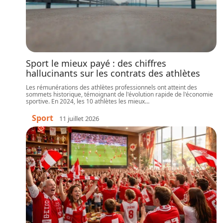
Sport le mieux payé : des chiffres
hallucinants sur les contrats des athlètes
Les rémunérations des athlètes professionnels ont atteint des
sommets historique, témoignant de l'évolution rapide de l'économie
sportive. En 2024, les 10 athlètes les mieux
…
Sport
11 juillet 2026