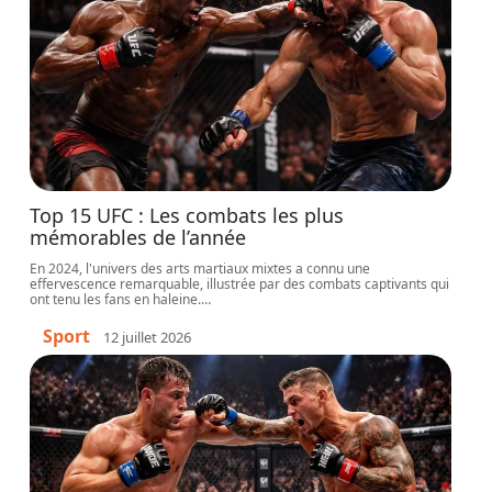
Top 15 UFC : Les combats les plus
mémorables de l’année
En 2024, l'univers des arts martiaux mixtes a connu une
effervescence remarquable, illustrée par des combats captivants qui
ont tenu les fans en haleine.
…
Sport
12 juillet 2026