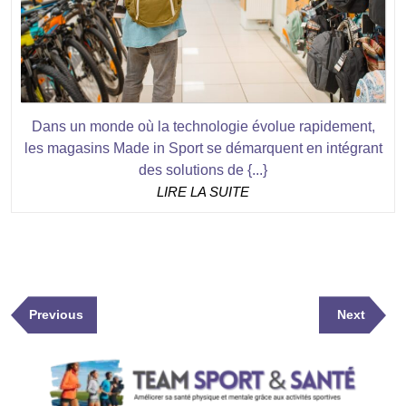
et
points
de
vente
Dans un monde où la technologie évolue rapidement,
les magasins Made in Sport se démarquent en intégrant
des solutions de {...}
LIRE
LIRE LA SUITE
LA
SUITE
Navigation
Previous
Next
Previous
Next
de
Post
Post
l’article