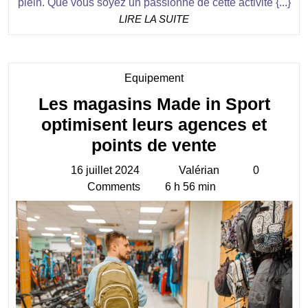
plein. Que vous soyez un passionné de cette activité {...}
LIRE
LIRE LA SUITE
LA
SUITE
Category
Equipement
Les magasins Made in Sport
optimisent leurs agences et
Les
points de vente
magasins
16 juillet 2024
Valérian
0
16
Valérian
Made
Comments
6 h 56 min
juillet
in
2024
Sport
optimisent
leurs
agences