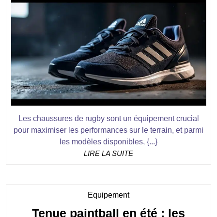
savoir
sur
les
chaussures
de
rugby
homme
Kakari
Les chaussures de rugby sont un équipement crucial
Adidas
pour maximiser les performances sur le terrain, et parmi
les modèles disponibles, {...}
LIRE
LIRE LA SUITE
LA
SUITE
Category
Equipement
Tenue paintball en été : les