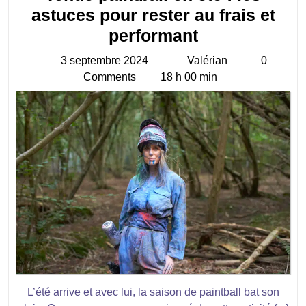
astuces pour rester au frais et
Tenue
performant
paintball
3 septembre 2024
Valérian
0
3
Valérian
en
Comments
18 h 00 min
septembre
été
2024
:
les
astuces
pour
rester
au
frais
et
performant
L’été arrive et avec lui, la saison de paintball bat son