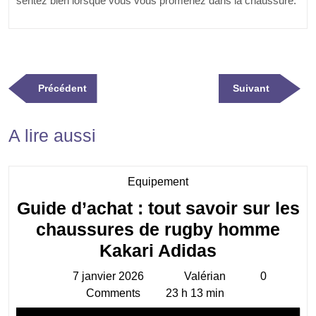
sentez bien lorsque vous vous promenez dans la chaussure.
Navigation
Previous
Next
Précédent
Suivant
de
Post
Post
l’article
A lire aussi
Category
Equipement
Guide d’achat : tout savoir sur les
chaussures de rugby homme
Guide
Kakari Adidas
d’achat
7 janvier 2026
Valérian
0
7
Valérian
:
Comments
23 h 13 min
janvier
tout
2026