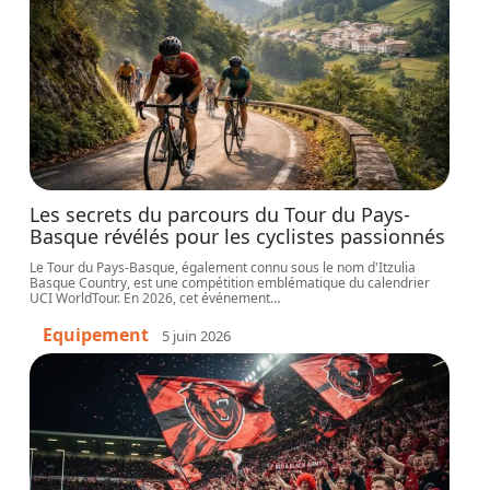
Les secrets du parcours du Tour du Pays-
Basque révélés pour les cyclistes passionnés
Le Tour du Pays-Basque, également connu sous le nom d'Itzulia
Basque Country, est une compétition emblématique du calendrier
UCI WorldTour. En 2026, cet événement
…
Equipement
5 juin 2026